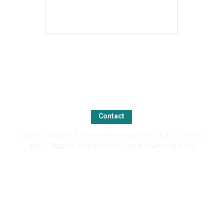
Contact
Heeft u vragen? Wij staan altijd open om te praten
over nieuwe projecten en samenwerkingen!
NEEM CONTACT OP