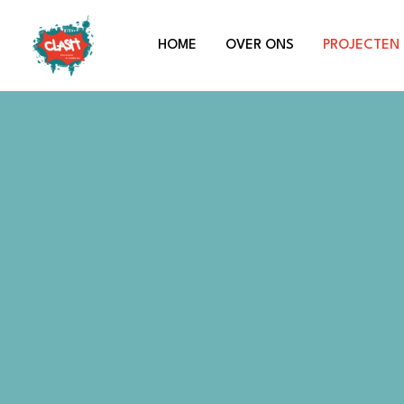
Ga
naar
HOME
OVER ONS
PROJECTEN
de
inhoud