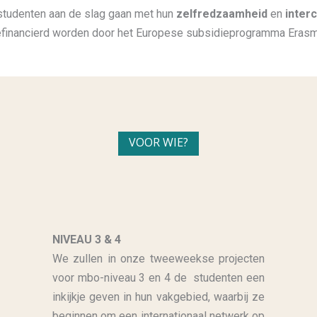
studenten aan de slag gaan met hun
zelfredzaamheid
en
inter
efinancierd worden door het Europese subsidieprogramma Eras
VOOR WIE?
NIVEAU 3 & 4
We zullen in onze tweeweekse projecten
voor mbo-niveau 3 en 4 de studenten een
inkijkje geven in hun vakgebied, waarbij ze
beginnen om een internationaal netwerk op