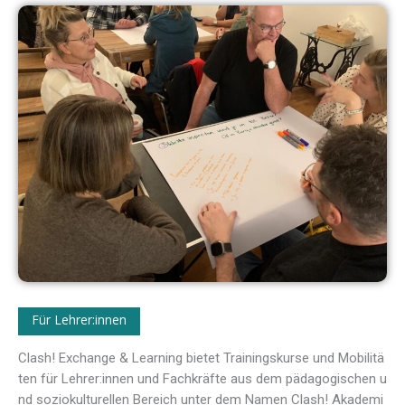
Für Lehrer:innen
Clash! Exchange & Learning bietet Trainingskurse und Mobilit
ä
ten fü
r Lehrer:innen und
Fachkr
ä
fte aus dem p
ä
dagogischen u
nd soziokulturellen Bereich unter dem Namen Clash!
Akademi