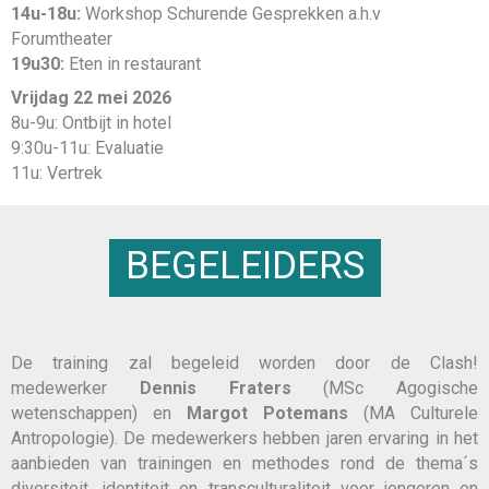
14u-18u:
Workshop Schurende Gesprekken a.h.v
Forumtheater
19u30:
Eten in restaurant
Vrijdag 22 mei 2026
8u-9u: Ontbijt in hotel
9:30u-11u: Evaluatie
11u: Vertrek
BEGELEIDERS
De training zal begeleid worden door de Clash!
medewerker
Dennis Fraters
(MSc Agogische
wetenschappen) en
Margot Potemans
(MA Culturele
Antropologie). De medewerkers hebben jaren ervaring in het
aanbieden van trainingen en methodes rond de thema´s
diversiteit, identiteit en transculturaliteit voor jongeren en