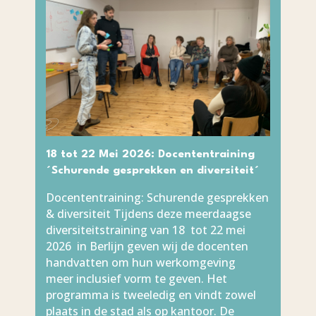
18 tot 22 Mei 2026: Docententraining
´Schurende gesprekken en diversiteit´
Docententraining: Schurende gesprekken
& diversiteit Tijdens deze meerdaagse
diversiteitstraining van 18 tot 22 mei
2026 in Berlijn geven wij de docenten
handvatten om hun werkomgeving
meer inclusief vorm te geven. Het
programma is tweeledig en vindt zowel
plaats in de stad als op kantoor. De