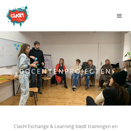
Ga
naar
de
inhoud
DOCENTENPROJECTEN
Clash! Exchange & Learning biedt trainingen en