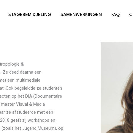
STAGEBEMIDDELING
SAMENWERKINGEN
FAQ
C
tropologie &
en. Ze deed daarna een
 met een multimediale
at. Ook begeleidde ze studenten
jecten op het DIA (Documentaire
r master Visual & Media
 waar ze afstudeerde met een
2018 geeft zij workshops en
ea (zoals het Jugend Museum), op