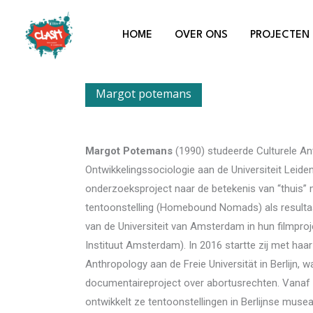
Ga
naar
HOME
OVER ONS
PROJECTEN
de
inhoud
Margot potemans
Margot Potemans
(1990) studeerde Culturele An
Ontwikkelingssociologie aan de Universiteit Leid
onderzoeksproject naar de betekenis van “thuis”
tentoonstelling (Homebound Nomads) als resulta
van de Universiteit van Amsterdam in hun filmpro
Instituut Amsterdam). In 2016 startte zij met haa
Anthropology aan de Freie Universität in Berlijn,
documentaireproject over abortusrechten. Vanaf 
ontwikkelt
ze
tentoonstellingen in Berlijnse mus